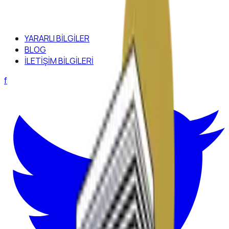
YARARLI BİLGİLER
BLOG
İLETİŞİM BİLGİLERİ
f