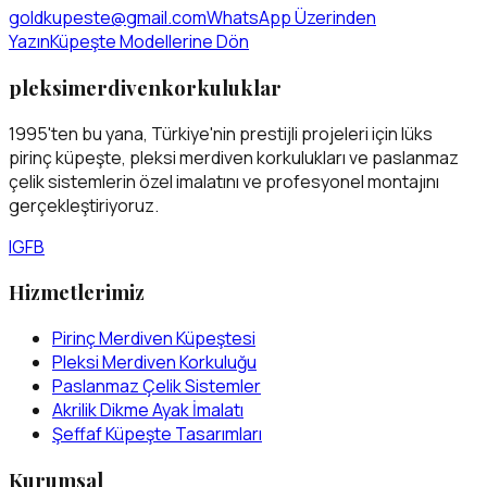
goldkupeste@gmail.com
WhatsApp Üzerinden
Yazın
Küpeşte Modellerine Dön
pleksimerdivenkorkuluklar
1995'ten bu yana, Türkiye'nin prestijli projeleri için lüks
pirinç küpeşte, pleksi merdiven korkulukları ve paslanmaz
çelik sistemlerin özel imalatını ve profesyonel montajını
gerçekleştiriyoruz.
IG
FB
Hizmetlerimiz
Pirinç Merdiven Küpeştesi
Pleksi Merdiven Korkuluğu
Paslanmaz Çelik Sistemler
Akrilik Dikme Ayak İmalatı
Şeffaf Küpeşte Tasarımları
Kurumsal