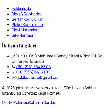
Hakkımızda
Blog & Rehberler
Şeffaf Korkuluklar
Pleksi Korkulukları
Plexi Sistemleri
Site Haritası
İletişim Bilgileri
📍
Dudullu OSB Mah. İmes Sanayi Sitesi A Blok 101. Sk.
Ümraniye, İstanbul
📞
+90 (216) 364 88 06
📱
+90 (535) 641 71 89
✉️
goldkupeste@gmail.com
©
2026
pleksimerdivenkorkuluklar. Tüm Hakları Saklıdır.
İstanbul İçi Ücretsiz Keşif Hizmeti.
Gizlilik Politikası
Kullanım Şartları