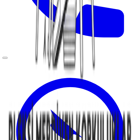
KÜPEŞTE MODELLERİ
YARARLI BİLGİLER
BLOG
İLETİŞİM BİLGİLERİ