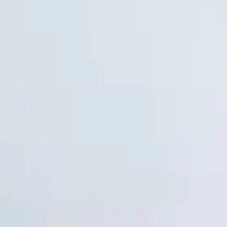
+905356417189
KÜPEŞTE MODELLERİ