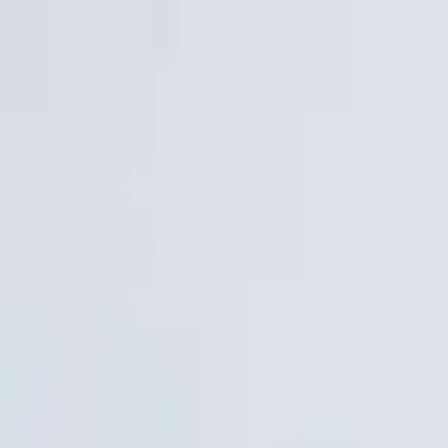
›
Firmamızı Tanıyın !
›
Bize Ulaşın !